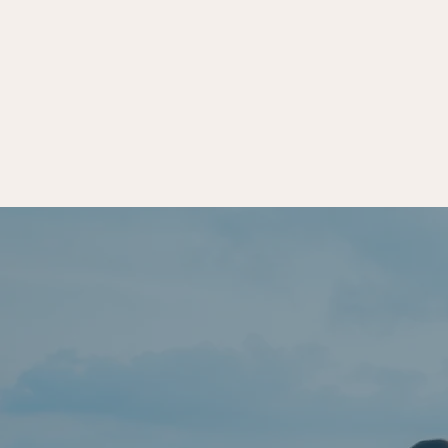
Strumenti e
Percorsi f
soluzioni
e compe