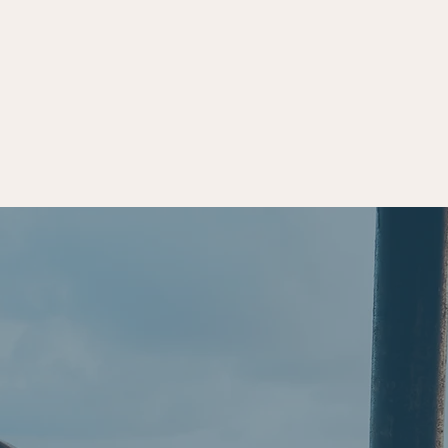
ormativi
Network di
La 
tenze
esperienze
con 70 a