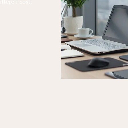
ttere i costi
utti i bisogni delle
 costi aziendali,
ivi e acquisire nuovi
ro di oltre cinquanta
ura di prodotti e
allo sviluppo di
nia via internet, dal
per la sicurezza,
i aziendali alla