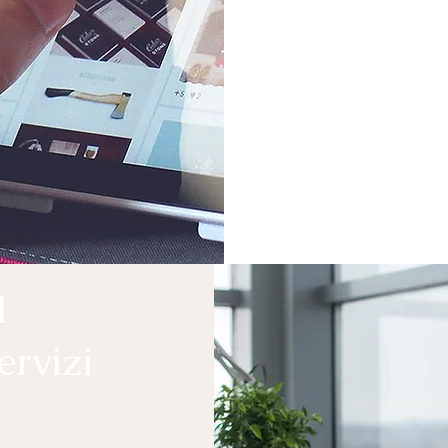
l
ervizi