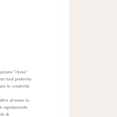
cazione “clone” 
ro tool preferito 
re le creatività 
ttivi al mese in 
 è rapidamente 
eb di 