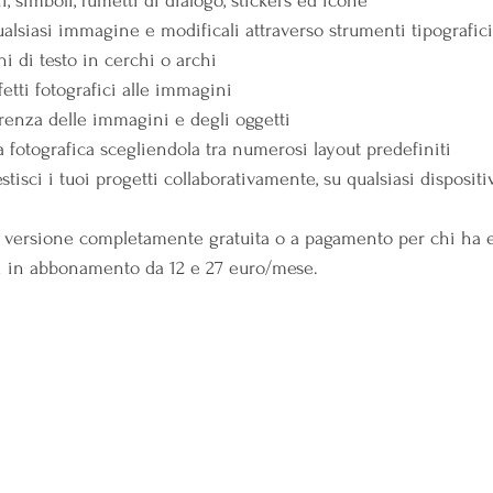
, simboli, fumetti di dialogo, stickers ed icone
ualsiasi immagine e modificali attraverso strumenti tipografic
hi di testo in cerchi o archi
ffetti fotografici alle immagini
arenza delle immagini e degli oggetti
a fotografica scegliendola tra numerosi layout predefiniti
tisci i tuoi progetti collaborativamente, su qualsiasi disposit
n versione completamente gratuita o a pagamento per chi ha 
ni in abbonamento da 12 e 27 euro/mese.