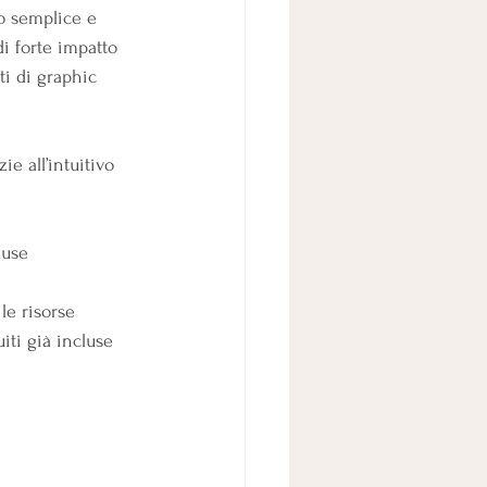
o semplice e 
di forte impatto 
ti di graphic 
e all’intuitivo 
luse 
le risorse 
iti già incluse 