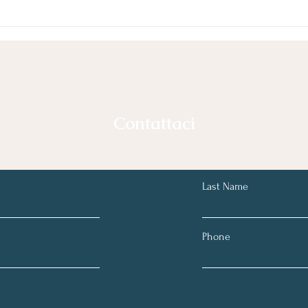
Azienda Digitale è partner
PostPickr
Contattaci
Last Name
Phone