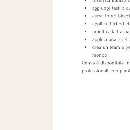
inserisci immagini
aggiungi testi a q
curva interi blocc
applica filtri ed e
modifica la trasp
applica una grigli
crea un team e ges
mondo
Canva è disponibile i
professionali, con pia