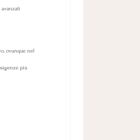
i avanzati
ivo, ovunque nel 
esigenze più 