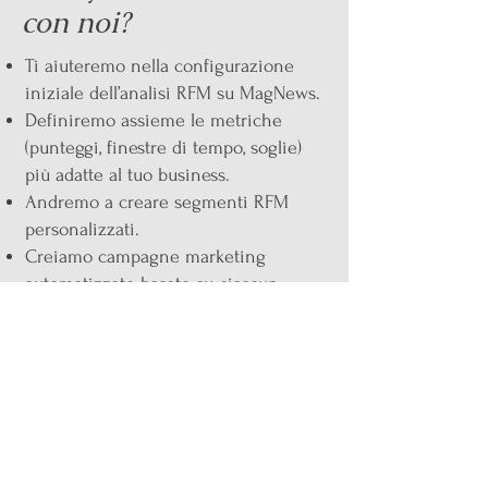
con noi?
Ti aiuteremo nella configurazione
iniziale dell’analisi RFM su MagNews.
Definiremo assieme le metriche
(punteggi, finestre di tempo, soglie)
più adatte al tuo business.
Andremo a creare segmenti RFM
personalizzati.
Creiamo campagne marketing
automatizzate basate su ciascun
cluster.
Ti forniremo report e dashboard per
monitorare i risultati e ottimizzare le
strategie nel tempo.
Richiedi una demo gratuita o attiva la
tua prova gratis oggi stesso. Ti